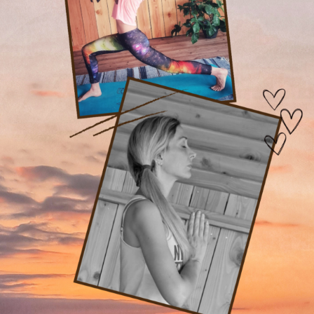
Massages
Soins énergétiques
Séances d’ HypnoSophro
Contact- Yoga, Pilates, Massages et Naturopathie à
Bruges, Eysines et Bordeaux