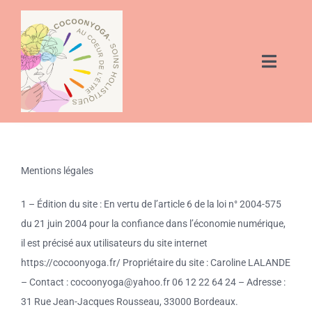
Passer
au
contenu
Toggle
Naviga
OM – Qui suis-je?
Mes services Yoga-Pilates / Diététique / Sophro
Mentions légales
Cours de Pilates
1 – Édition du site : En vertu de l’article 6 de la loi n° 2004-575
du 21 juin 2004 pour la confiance dans l’économie numérique,
Cours de yoga
il est précisé aux utilisateurs du site internet
https://cocoonyoga.fr/ Propriétaire du site : Caroline LALANDE
Consultation Diététique et Naturopathie à Eysines –
– Contact : cocoonyoga@yahoo.fr 06 12 22 64 24 – Adresse :
Proche Mérignac et Bordeaux Caudéran
31 Rue Jean-Jacques Rousseau, 33000 Bordeaux.