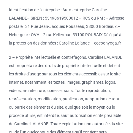
Massages
Identification de l’entreprise : Auto-entreprise Caroline
LALANDE– SIREN : 53498619500012 – RCS ou RM : – Adresse
Soins énergétiques
postale : 31 Rue Jean-Jacques Rousseau, 33000 Bordeaux.–
Hébergeur : OVH– 2 rue Kellerman 59100 ROUBAIX Délégué à
Séances d’ HypnoSophro
la protection des données : Caroline Lalande – cocoonyoga.fr
Contact- Yoga, Pilates, Massages et Naturopathie à
2 – Propriété intellectuelle et contrefaçons. Caroline LALANDE
Bruges, Eysines et Bordeaux
est propriétaire des droits de propriété intellectuelle et détient
les droits d’usage sur tous les éléments accessibles sur le site
internet, notamment les textes, images, graphismes, logos,
vidéos, architecture, icônes et sons. Toute reproduction,
représentation, modification, publication, adaptation de tout
ou partie des éléments du site, quel que soit le moyen ou le
procédé utilisé, est interdite, sauf autorisation écrite préalable
de Caroline LALANDE. Toute exploitation non autorisée du site
ou de l’un quelconque des éléments qu’il contient sera