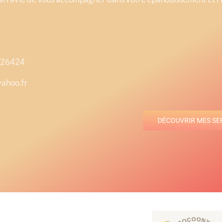
226424
ahoo.fr
DÉCOUVRIR MES SE