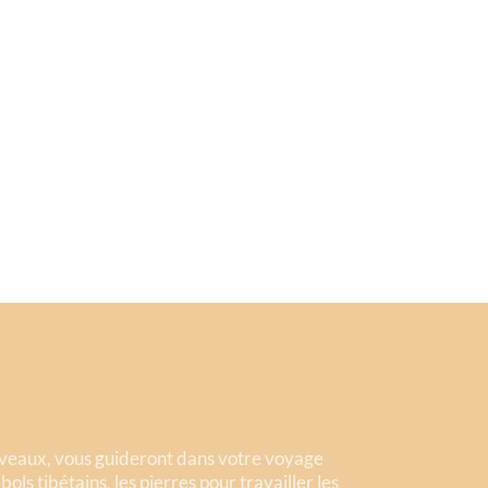
iveaux, vous guideront dans votre voyage
ls tibétains, les pierres pour travailler les