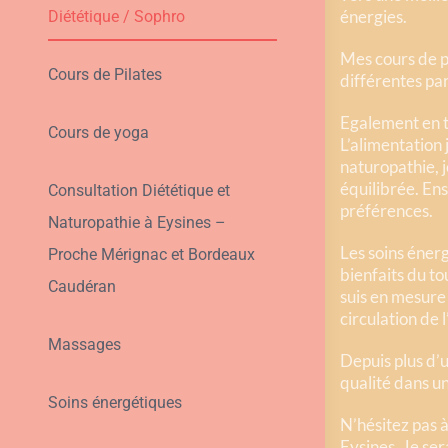
énergies.
Diététique / Sophro
Mes cours de p
Cours de Pilates
différentes par
Egalement en ta
Cours de yoga
L’alimentation 
naturopathie, j
équilibrée. En
Consultation Diététique et
préférences.
Naturopathie à Eysines –
Les soins énerg
Proche Mérignac et Bordeaux
bienfaits du t
Caudéran
suis en mesure 
circulation de 
Massages
Depuis plus d’u
qualité dans u
Soins énergétiques
N’hésitez pas 
Eysines. Je se