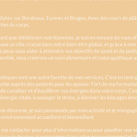
ilates sur Bordeaux, Eysines et Bruges, Avec des cours de pilâ
ties du corps.
nt que diététicien-nutritionniste, je suis en mesure de vous off
joue un rôle crucial dans notre bien-être global, et grâce à m
e peux vous aider à atteindre vos objectifs de santé et de poid
semble, nous créerons un suivi alimentaire et naturopathique ad
étiques sont une autre facette de mes services. C’est en tant q
ouché auprès des patients pour les apaiser. Fort de ma formati
de canaliser et d’équilibrer vos énergies dans votre corps. Ces
l’énergie vitale, à soulager le stress, à éliminer les blocages ém
ne décennie, je suis passionnée par mon activité et je m’engage
n environnement accueillant et bienveillant.
à me contacter pour plus d’informations ou pour planifier une 
rai ravie de vous accompagner dans votre épanouissement et l’h