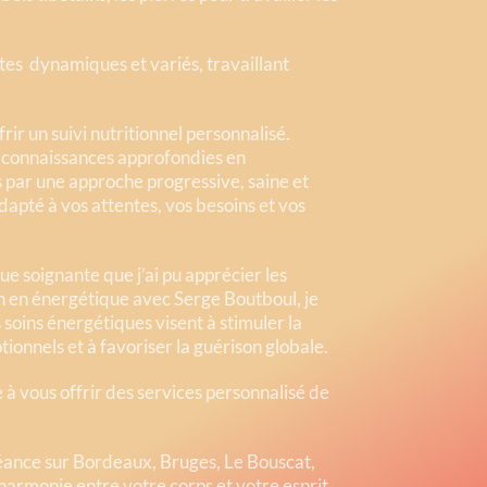
tes dynamiques et variés, travaillant
rir un suivi nutritionnel personnalisé.
es connaissances approfondies en
s par une approche progressive, saine et
apté à vos attentes, vos besoins et vos
ue soignante que j’ai pu apprécier les
on en énergétique avec Serge Boutboul, je
 soins énergétiques visent à stimuler la
otionnels et à favoriser la guérison globale.
 à vous offrir des services personnalisé de
séance sur Bordeaux, Bruges, Le Bouscat,
armonie entre votre corps et votre esprit.