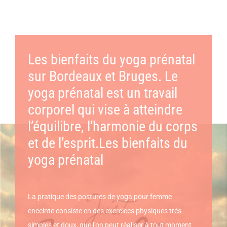
Les bienfaits du yoga prénatal
sur Bordeaux et Bruges. Le
yoga prénatal est un travail
corporel qui vise à atteindre
l’équilibre, l’harmonie du corps
et de l’esprit.Les bienfaits du
yoga prénatal
La pratique des postures de yoga pour femme
enceinte consiste en des exercices physiques très
simples et doux, que l’on peut réaliser à tout moment