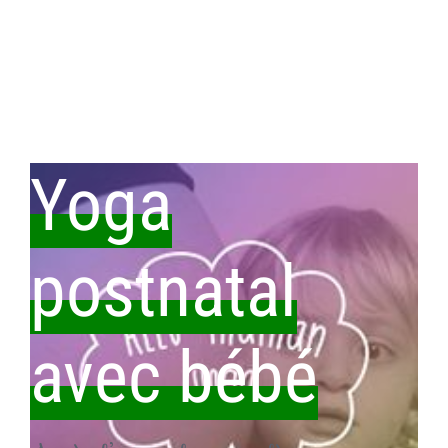
Yoga
postnatal
avec bébé