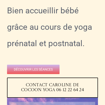
Massages
Bien accueillir bébé
Soins énergétiques
grâce au cours de yoga
Séances d’ HypnoSophro
prénatal et postnatal.
Contact- Yoga, Pilates, Massages et Naturopathie à
Bruges, Eysines et Bordeaux
DÉCOUVRIR LES SÉANCES
Contact Caroline de
Cocoon Yoga 06 12 22 64 24