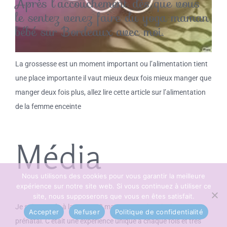
Après l’accouchement dès que vous
le sentez venez faire du yoga maman
bébé sur Bordeaux avec moi.
La grossesse est un moment important ou l’alimentation tient
une place importante il vaut mieux deux fois mieux manger que
manger deux fois plus, allez lire cette article sur l’alimentation
de la femme enceinte
Média
Nous utilisons des cookies pour vous garantir la meilleure
expérience sur notre site web. Si vous continuez à utiliser ce
site, nous supposerons que vous en êtes satisfait.
Je suis passée à la tv avec 2 mamans que je suivais en yoga
Accepter
Refuser
Politique de confidentialité
prénatal. C’était une expérience unique à chaque fois et très