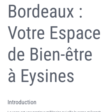
Bordeaux :
Massages
Soins énergétiques
Votre Espace
Séances d’ HypnoSophro
de Bien-être
Contact- Yoga, Pilates, Massages et Naturopathie à
Bruges, Eysines et Bordeaux
à Eysines
Introduction