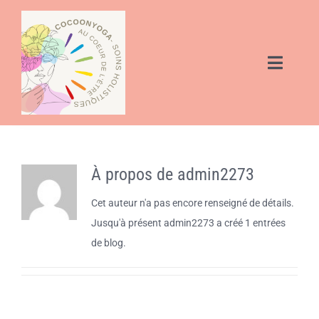
Passer
au
contenu
Toggle
Naviga
OM – Qui suis-je?
Mes services Yoga-Pilates / Diététique / Sophro
À propos de
admin2273
Cours de Pilates
Cet auteur n'a pas encore renseigné de détails.
Jusqu'à présent admin2273 a créé 1 entrées
Cours de yoga
de blog.
Consultation Diététique et Naturopathie à Eysines –
Proche Mérignac et Bordeaux Caudéran