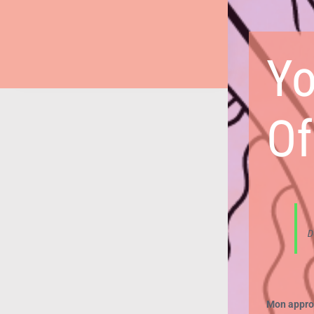
Yo
Of
D
Mon approc