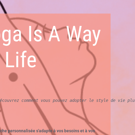
ga Is A Way
 Life
écouvrez comment vous pouvez adopter le style de vie plu
he personnalisée s'adapte à vos besoins et à vos