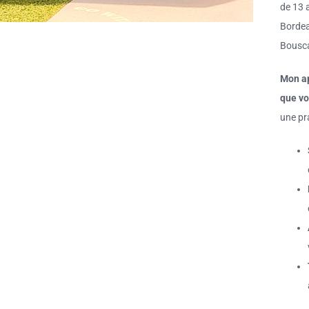
de 13 
Bordea
Bousca
Mon ap
que vo
une pra