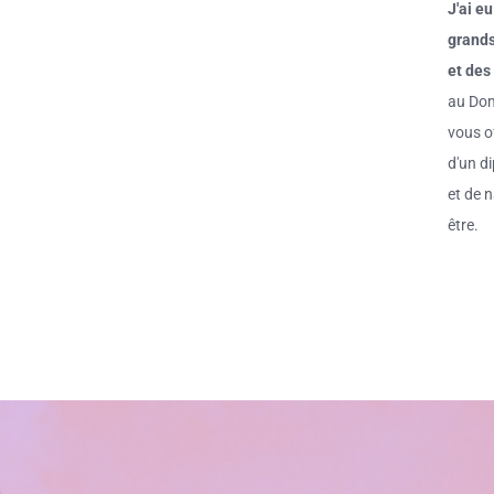
J'ai eu
grands
et des
au Dom
vous of
d'un di
et de 
être.