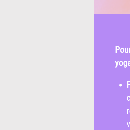
Pour
yoga
v