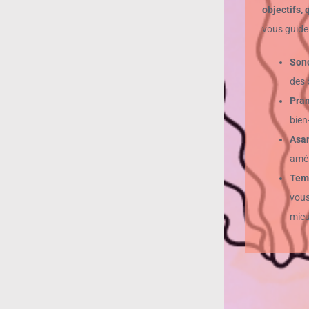
objectifs,
vous guide 
Sono
des 
Pra
bien
Asa
amél
Temp
vous
mieu