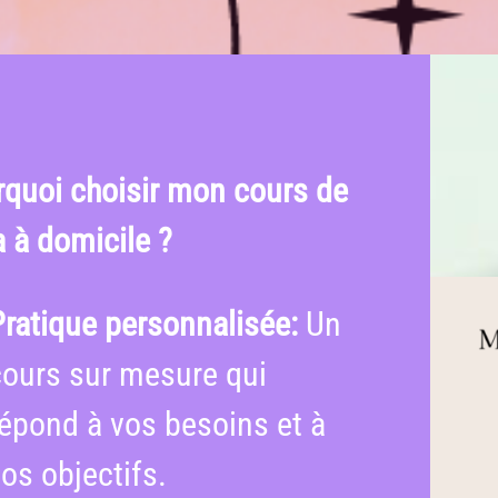
quoi choisir mon cours de
 à domicile ?
Pratique personnalisée:
Un
cours sur mesure qui
répond à vos besoins et à
os objectifs.