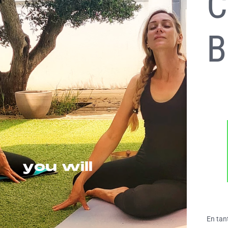
C
B
En tan