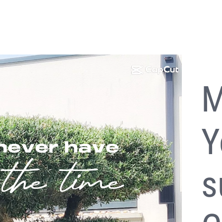
M
Y
s