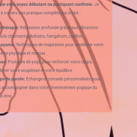
 que vous soyez débutant ou pratiquant confirmé.
Je
à travers une pratique complète qui inclut :
thérapie:
Relaxation profonde grâce aux vibrations
bols chantants tibétains, hangdrum, carillon.
nayama:
Techniques de respiration pour améliorer votre
-être physique et mental.
nas:
Postures de yoga pour renforcer votre corps,
iorer votre souplesse et votre équilibre.
s de parole:
Échange et conseils personnalisés pour
 accompagner dans votre cheminement yogique du
x-être