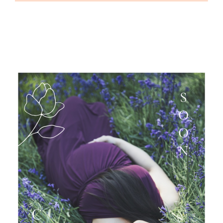
Massages
Soins énergétiques
Séances d’ HypnoSophro
Contact- Yoga, Pilates, Massages et Naturopathie à
Bruges, Eysines et Bordeaux